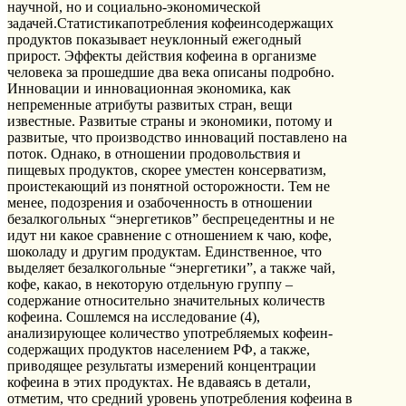
научной, но и социально-экономической
задачей.Статистикапотребления кофеинсодержащих
продуктов показывает неуклонный ежегодный
прирост. Эффекты действия кофеина в организме
человека за прошедшие два века описаны подробно.
Инновации и инновационная экономика, как
непременные атрибуты развитых стран, вещи
известные. Развитые страны и экономики, потому и
развитые, что производство инноваций поставлено на
поток. Однако, в отношении продовольствия и
пищевых продуктов, скорее уместен консерватизм,
проистекающий из понятной осторожности. Тем не
менее, подозрения и озабоченность в отношении
безалкогольных “энергетиков” беспрецедентны и не
идут ни какое сравнение с отношением к чаю, кофе,
шоколаду и другим продуктам. Единственное, что
выделяет безалкогольные “энергетики”, а также чай,
кофе, какао, в некоторую отдельную группу –
содержание относительно значительных количеств
кофеина. Сошлемся на исследование (4),
анализирующее количество употребляемых кофеин-
содержащих продуктов населением РФ, а также,
приводящее результаты измерений концентрации
кофеина в этих продуктах. Не вдаваясь в детали,
отметим, что средний уровень употребления кофеина в