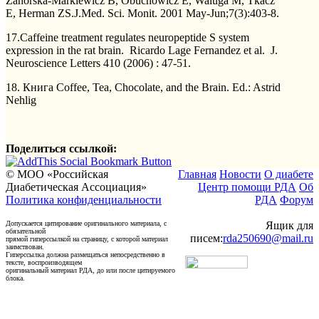
Zahorska-Markiewicz B, Obuchowicz E, Waluga M, Tkacz
E, Herman ZS.J.Med. Sci. Monit. 2001 May-Jun;7(3):403-8.
17.Caffeine treatment regulates neuropeptide S system
expression in the rat brain. Ricardo Lage Fernandez et al. J.
Neuroscience Letters 410 (2006) : 47-51.
18. Книга Coffee, Tea, Chocolate, and the Brain. Ed.: Astrid
Nehlig
Поделиться ссылкой:
© МОО «Российская
Главная
Новости
О диабете
Диабетическая Ассоциация»
Центр помощи РДА
Об
Политика конфиденциальности
РДА
Форум
Допускается цитирование оригинального материала, с
Ящик для
обязательной
писем:
rda250690@mail.ru
прямой гиперссылкой на страницу, с которой материал
заимствован.
Гиперссылка должна размещаться непосредственно в
тексте, воспроизводящем
оригинальный материал РДА, до или после цитируемого
блока.