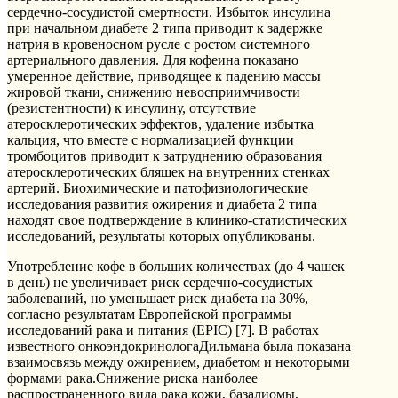
сердечно-сосудистой смертности. Избыток инсулина
при начальном диабете 2 типа приводит к задержке
натрия в кровеносном русле с ростом системного
артериального давления. Для кофеина показано
умеренное действие, приводящее к падению массы
жировой ткани, снижению невосприимчивости
(резистентности) к инсулину, отсутствие
атеросклеротических эффектов, удаление избытка
кальция, что вместе с нормализацией функции
тромбоцитов приводит к затруднению образования
атеросклеротических бляшек на внутренних стенках
артерий. Биохимические и патофизиологические
исследования развития ожирения и диабета 2 типа
находят свое подтверждение в клинико-статистических
исследований, результаты которых опубликованы.
Употребление кофе в больших количествах (до 4 чашек
в день) не увеличивает риск сердечно-сосудистых
заболеваний, но уменьшает риск диабета на 30%,
согласно результатам Европейской программы
исследований рака и питания (EPIC) [7]. В работах
известного онкоэндокринологаДильмана была показана
взаимосвязь между ожирением, диабетом и некоторыми
формами рака.Снижение риска наиболее
распространенного вида рака кожи, базалиомы,