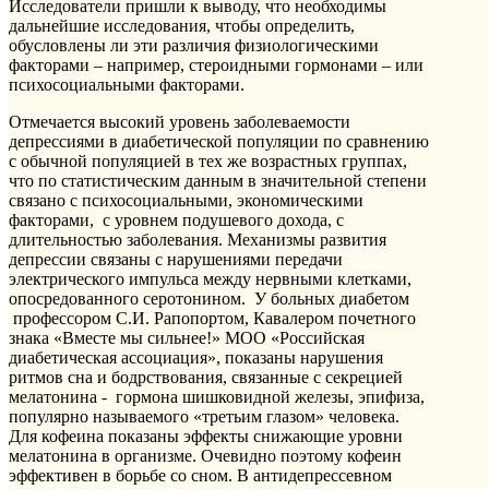
Исследователи пришли к выводу, что необходимы
дальнейшие исследования, чтобы определить,
обусловлены ли эти различия физиологическими
факторами – например, стероидными гормонами – или
психосоциальными факторами.
Отмечается высокий уровень заболеваемости
депрессиями в диабетической популяции по сравнению
с обычной популяцией в тех же возрастных группах,
что по статистическим данным в значительной степени
связано с психосоциальными, экономическими
факторами, с уровнем подушевого дохода, с
длительностью заболевания. Механизмы развития
депрессии связаны с нарушениями передачи
электрического импульса между нервными клетками,
опосредованного серотонином. У больных диабетом
профессором С.И. Рапопортом, Кавалером почетного
знака «Вместе мы сильнее!» МОО «Российская
диабетическая ассоциация», показаны нарушения
ритмов сна и бодрствования, связанные с секрецией
мелатонина - гормона шишковидной железы, эпифиза,
популярно называемого «третьим глазом» человека.
Для кофеина показаны эффекты снижающие уровни
мелатонина в организме. Очевидно поэтому кофеин
эффективен в борьбе со сном. В антидепрессевном