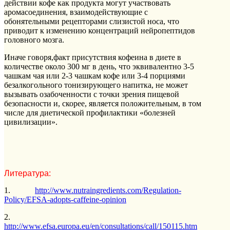
действии кофе как продукта могут участвовать
аромасоединения, взаимодействующие с
обонятельными рецепторами слизистой носа, что
приводит к изменению концентраций нейропептидов
головного мозга.
Иначе говоря,факт присутствия кофеина в диете в
количестве около 300 мг в день, что эквивалентно 3-5
чашкам чая или 2-3 чашкам кофе или 3-4 порциями
безалкогольного тонизирующего напитка, не может
вызывать озабоченности с точки зрения пищевой
безопасности и, скорее, является положительным, в том
числе для диетической профилактики «болезней
цивилизации».
Литература:
1.
http://www.nutraingredients.com/Regulation-
Policy/EFSA-adopts-caffeine-opinion
2.
http://www.efsa.europa.eu/en/consultations/call/150115.htm