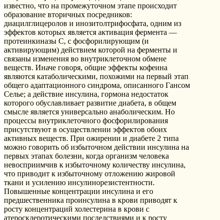
известно, что на промежуточном этапе происходит
образование вторичных посредников:
диацилглицеролов и инозитолтрифосфата, одним из
эффектов которых является активация фермента —
протеинкиназы С, с фосфорилирующим (и
активирующим) действием которой на ферменты и
связаны изменения во внутриклеточном обмене
веществ. Иначе говоря, общие эффекты кофеина
являются катаболическими, похожими на первый этап
общего адаптационного синдрома, описанного Гансом
Селье; а действие инсулина, гормона недостаток
которого обуславливает развитие диабета, в общем
смысле является универсально анаболическим. Но
процессы внутриклеточного фосфорилирования
присутствуют в осуществлении эффектов обоих
активных веществ. При ожирении и диабете 2 типа
можно говорить об избыточном действии инсулина на
первых этапах болезни, когда организм человека
невосприимчив к избыточному количеству инсулина,
что приводит к избыточному отложению жировой
ткани и усилению инсулинорезистентности.
Повышенные концентрации инсулина и его
предшественника проинсулина в крови приводят к
росту концентраций холестерина в крови с
атеросклеротическими последствиями и к росту