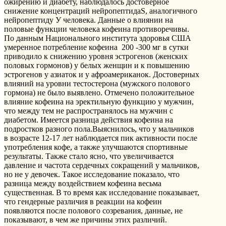
ожирению и диабету, наблюдалось достоверное
снижение концентраций нейропептидаS, аналогичного
нейропептиду У человека. Данные о влиянии на
половые функции человека кофеина противоречивы.
По данным Национального института здоровья США
умеренное потребление кофеина 200 -300 мг в сутки
приводило к снижению уровня эстрогенов (женских
половых гормонов) у белых женщин и к повышению
эстрогенов у азиаток и у афроамериканок. Достоверных
влияний на уровни тестостерона (мужского полового
гормона) не было выявлено. Отмечено положительное
влияние кофеина на эректильную функцию у мужчин,
что между тем не распространялось на мужчин с
диабетом. Имеется разница действия кофеина на
подростков разного пола.Выяснилось, что у мальчиков
в возрасте 12-17 лет наблюдается пик активности после
употребления кофе, а также улучшаются спортивные
результаты. Также стало ясно, что увеличивается
давление и частота сердечных сокращений у мальчиков,
но не у девочек. Такое исследование показало, что
разница между воздействием кофеина весьма
существенная. В то время как исследование показывает,
что гендерные различия в реакции на кофеин
появляются после полового созревания, данные, не
показывают, в чем же причины этих различий.