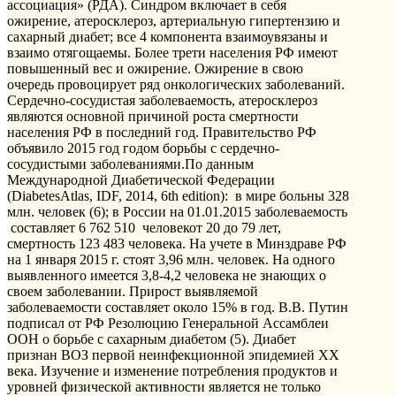
ассоциация» (РДА). Синдром включает в себя
ожирение, атеросклероз, артериальную гипертензию и
сахарный диабет; все 4 компонента взаимоувязаны и
взаимо отягощаемы. Более трети населения РФ имеют
повышенный вес и ожирение. Ожирение в свою
очередь провоцирует ряд онкологических заболеваний.
Сердечно-сосудистая заболеваемость, атеросклероз
являются основной причиной роста смертности
населения РФ в последний год. Правительство РФ
объявило 2015 год годом борьбы с сердечно-
сосудистыми заболеваниями.По данным
Международной Диабетической Федерации
(DiabetesAtlas, IDF, 2014, 6th edition): в мире больны 328
млн. человек (6); в России на 01.01.2015 заболеваемость
составляет 6 762 510 человекот 20 до 79 лет,
смертность 123 483 человека. На учете в Минздраве РФ
на 1 января 2015 г. стоят 3,96 млн. человек. На одного
выявленного имеется 3,8-4,2 человека не знающих о
своем заболевании. Прирост выявляемой
заболеваемости составляет около 15% в год. В.В. Путин
подписал от РФ Резолюцию Генеральной Ассамблеи
ООН о борьбе с сахарным диабетом (5). Диабет
признан ВОЗ первой неинфекционной эпидемией ХХ
века. Изучение и изменение потребления продуктов и
уровней физической активности является не только