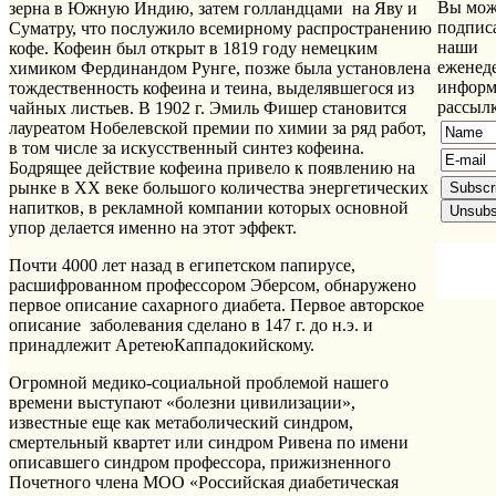
Вы мож
зерна в Южную Индию, затем голландцами на Яву и
подписа
Суматру, что послужило всемирному распространению
наши
кофе. Кофеин был открыт в 1819 году немецким
еженед
химиком Фердинандом Рунге, позже была установлена
информ
тождественность кофеина и теина, выделявшегося из
рассыл
чайных листьев. В 1902 г. Эмиль Фишер становится
лауреатом Нобелевской премии по химии за ряд работ,
в том числе за искусственный синтез кофеина.
Бодрящее действие кофеина привело к появлению на
рынке в ХХ веке большого количества энергетических
напитков, в рекламной компании которых основной
упор делается именно на этот эффект.
Почти 4000 лет назад в египетском папирусе,
расшифрованном профессором Эберсом, обнаружено
первое описание сахарного диабета. Первое авторское
описание заболевания сделано в 147 г. до н.э. и
принадлежит АретеюКаппадокийскому.
Огромной медико-социальной проблемой нашего
времени выступают «болезни цивилизации»,
известные еще как метаболический синдром,
смертельный квартет или синдром Ривена по имени
описавшего синдром профессора, прижизненного
Почетного члена МОО «Российская диабетическая