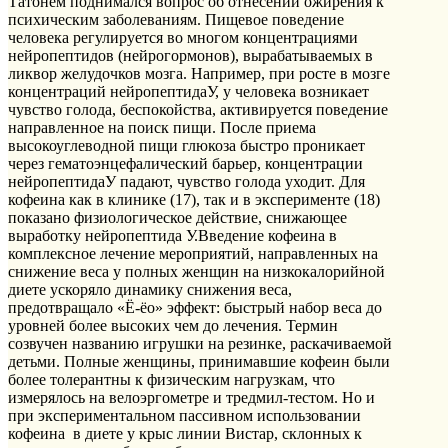
Татонем поднимался вопрос об отнесении ожирения к
психическим заболеваниям. Пищевое поведение
человека регулируется во многом концентрациями
нейропептидов (нейрогормонов), вырабатываемых в
ликвор желудочков мозга. Например, при росте в мозге
концентраций нейропептидаУ, у человека возникает
чувство голода, беспокойства, активируется поведение
направленное на поиск пищи. После приема
высокоуглеводной пищи глюкоза быстро проникает
через гематоэнцефалический барьер, концентрации
нейропептидаУ падают, чувство голода уходит. Для
кофеина как в клинике (17), так и в эксперименте (18)
показано физиологическое действие, снижающее
выработку нейропептида У.Введение кофеина в
комплексное лечение мероприятий, направленных на
снижение веса у полных женщин на низкокалорийной
диете ускоряло динамику снижения веса,
предотвращало «Ё-ёо» эффект: быстрый набор веса до
уровней более высоких чем до лечения. Термин
созвучен названию игрушки на резинке, раскачиваемой
детьми. Полные женщины, принимавшие кофеин были
более толерантны к физическим нагрузкам, что
измерялось на велоэргометре и тредмил-тестом. Но и
при экспериментальном пассивном использовании
кофеина в диете у крыс линии Вистар, склонных к