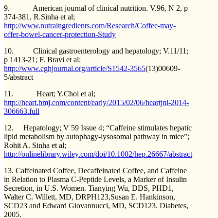
9. American journal of clinical nutrition. V.96, N 2, p
374-381, R.Sinha et al;
http://www.nutraingredients.com/Research/Coffee-may-
offer-bowel-cancer-protection-Study
10. Clinical gastroenterology and hepatology; V.11/11;
p 1413-21; F. Bravi et al;
http://www.cghjournal.org/article/S1542-3565
(13)00609-
5/abstract
11. Heart; Y.Choi et al;
http://heart.bmj.com/content/early/2015/02/06/heartjnl-2014-
306663.full
12. Hepatology; V 59 Issue 4; “Caffeine stimulates hepatic
lipid metabolism by autophagy-lysosomal pathway in mice”;
Rohit A. Sinha et al;
http://onlinelibrary.wiley.com/doi/10.1002/hep.26667/abstract
13. Caffeinated Coffee, Decaffeinated Coffee, and Caffeine
in Relation to Plasma C-Peptide Levels, a Marker of Insulin
Secretion, in U.S. Women. Tianying Wu, DDS, PHD1,
Walter C. Willett, MD, DRPH123,Susan E. Hankinson,
SCD23 and Edward Giovannucci, MD, SCD123. Diabetes,
2005.