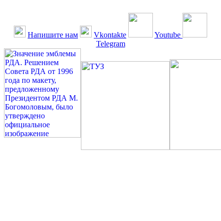
Напишите нам
Vkontakte
Youtube
Telegram
©: Российская Диабетическая Газета и Российская
Диабетическая Ассоциация, 1990 - 2026. Использование,
перепечатка, цитирование, комментирование любых материалов,
текстов возможны ТОЛЬКО ПО ПИСЬМЕННОМУ
РАЗРЕШЕНИЮ РЕДАКЦИИ
Миссия РДА — излечение человека с сахарным диабетом. ©:
Богомолов М.В., 1996.
Сахарный диабет — не образ жизни, а враг, которого нужно