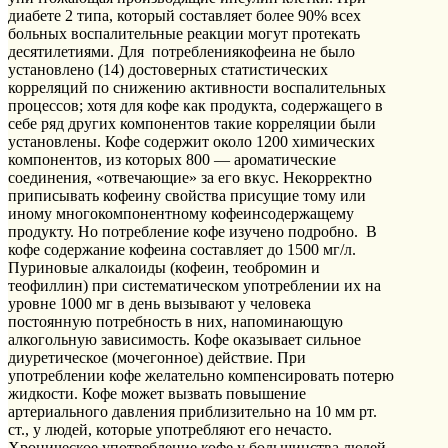
диабете 2 типа, который составляет более 90% всех
больных воспалительные реакции могут протекать
десятилетиями. Для потреблениякофеина не было
установлено (14) достоверных статистических
корреляций по снижению активности воспалительных
процессов; хотя для кофе как продукта, содержащего в
себе ряд других компонентов такие корреляции были
установлены. Кофе содержит около 1200 химических
компонентов, из которых 800 — ароматические
соединения, «отвечающие» за его вкус. Некорректно
приписывать кофеину свойства присущие тому или
иному многокомпонентному кофеинсодержащему
продукту. Но потребление кофе изучено подробно. В
кофе содержание кофеина составляет до 1500 мг/л.
Пуриновые алкалоиды (кофеин, теобромин и
теофиллин) при систематическом употреблении их на
уровне 1000 мг в день вызывают у человека
постоянную потребность в них, напоминающую
алкогольную зависимость. Кофе оказывает сильное
диуретическое (мочегонное) действие. При
употреблении кофе желательно компенсировать потерю
жидкости. Кофе может вызвать повышение
артериального давления приблизительно на 10 мм рт.
ст., у людей, которые употребляют его нечасто.
Хроническое употребление кофе у большинства людей