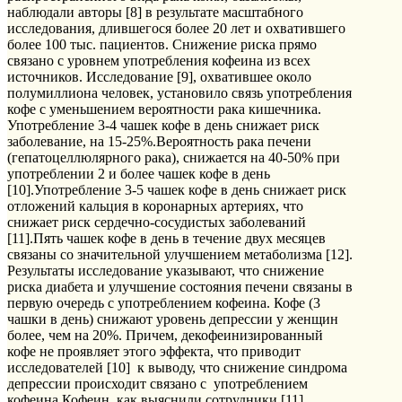
наблюдали авторы [8] в результате масштабного
исследования, длившегося более 20 лет и охватившего
более 100 тыс. пациентов. Снижение риска прямо
связано с уровнем употребления кофеина из всех
источников. Исследование [9], охватившее около
полумиллиона человек, установило связь употребления
кофе с уменьшением вероятности рака кишечника.
Употребление 3-4 чашек кофе в день снижает риск
заболевание, на 15-25%.Вероятность рака печени
(гепатоцеллюлярного рака), снижается на 40-50% при
употреблении 2 и более чашек кофе в день
[10].Употребление 3-5 чашек кофе в день снижает риск
отложений кальция в коронарных артериях, что
снижает риск сердечно-сосудистых заболеваний
[11].Пять чашек кофе в день в течение двух месяцев
связаны со значительной улучшением метаболизма [12].
Результаты исследование указывают, что снижение
риска диабета и улучшение состояния печени связаны в
первую очередь с употреблением кофеина. Кофе (3
чашки в день) снижают уровень депрессии у женщин
более, чем на 20%. Причем, декофеинизированный
кофе не проявляет этого эффекта, что приводит
исследователей [10] к выводу, что снижение синдрома
депрессии происходит связано с употреблением
кофеина.Кофеин, как выяснили сотрудники [11],