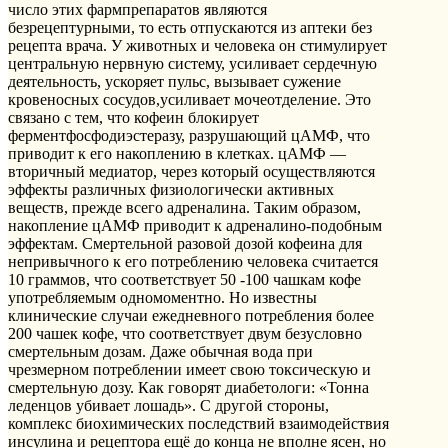
число этих фармпрепаратов являются
безрецептурными, то есть отпускаются из аптеки без
рецепта врача. У животных и человека он стимулирует
центральную нервную систему, усиливает сердечную
деятельность, ускоряет пульс, вызывает сужение
кровеносных сосудов,усиливает мочеотделение. Это
связано с тем, что кофеин блокирует
ферментфосфодиэстеразу, разрушающий цАМФ, что
приводит к его накоплению в клетках. цАМФ —
вторичный медиатор, через который осуществляются
эффекты различных физиологически активных
веществ, прежде всего адреналина. Таким образом,
накопление цАМФ приводит к адреналино-подобным
эффектам. Смертельной разовой дозой кофеина для
непривычного к его потреблению человека считается
10 граммов, что соответствует 50 -100 чашкам кофе
употребляемым одномоментно. Но известны
клинические случаи ежедневного потребления более
200 чашек кофе, что соответствует двум безусловно
смертельным дозам. Даже обычная вода при
чрезмерном потреблении имеет свою токсическую и
смертельную дозу. Как говорят диабетологи: «Тонна
леденцов убивает лошадь». С другой стороны,
комплекс биохимических последствий взаимодействия
инсулина и рецептора ещё до конца не вполне ясен, но