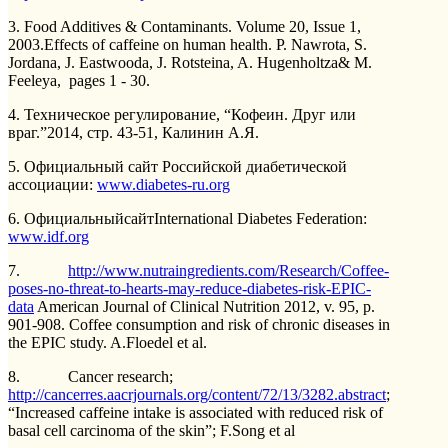
3. Food Additives & Contaminants. Volume 20, Issue 1,
2003.Effects of caffeine on human health. P. Nawrota, S.
Jordana, J. Eastwooda, J. Rotsteina, A. Hugenholtza& M.
Feeleya, pages 1 - 30.
4. Техническое регулирование, “Кофеин. Друг или
враг.”2014, стр. 43-51, Калинин А.Я.
5. Официальный сайт Российской диабетической
ассоциации:
www.diabetes-ru.org
6. ОфициальныйсайтInternational Diabetes Federation:
www.idf.org
7.
http://www.nutraingredients.com/Research/Coffee-
poses-no-threat-to-hearts-may-reduce-diabetes-risk-EPIC-
data
American Journal of Clinical Nutrition 2012, v. 95, p.
901-908. Coffee consumption and risk of chronic diseases in
the EPIC study. A.Floedel et al.
8. Cancer research;
http://cancerres.aacrjournals.org/content/72/13/3282.abstract
;
“Increased caffeine intake is associated with reduced risk of
basal cell carcinoma of the skin”; F.Song et al