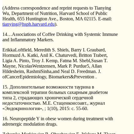
(Address correspondence and reprint requests to Tianying
Wu, Department of Nutrition, Harvard School of Public
Health, 655 Huntington Ave., Boston, MA 02115. E-mail:
tianying@hsph.harvard.edu
).
14…Associations of Coffee Drinking with Systemic Immune
and Inflammatory Markers.
ErikkaLoftfield, Meredith S. Shiels, Barry I. Graubard,
Hormuzd A. Katki, Anil K. Chaturvedi, Britton Trabert,
Ligia A. Pinto, Troy J. Kemp, Fatma M. Shebl,Susan T.
Mayne, NicolasWentzensen, Mark P. Purdue5, Allan
Hildesheim, RashmiSinha,and Neal D. Freedman. J.
ofCancerEpidemiology, Biomarkers&Prevention .
15. Дополнительные возможности таурина в
комплексной терапии больных сахарным диабетом
типа 2, страдающих хронической сердечной
недостаточностью. М.Е. Стаценкоисоавт., журнал
«Эндокринология», ; 1(10), 2015: с. 55-60.
16. Neuropeptide Y in obese women during treatment with
adrenergic modulation drugs.