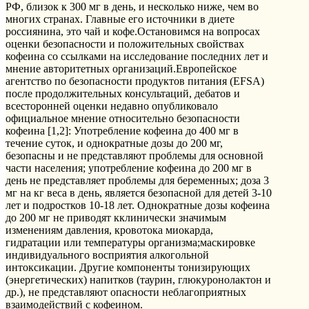
РФ, близок к 300 мг в день, и несколько ниже, чем во
многих странах. Главные его источники в диете
россиянина, это чай и кофе.Остановимся на вопросах
оценки безопасности и положительных свойствах
кофеина со ссылками на исследование последних лет и
мнение авторитетных организаций.Европейское
агентство по безопасности продуктов питания (EFSA)
после продолжительных консультаций, дебатов и
всесторонней оценки недавно опубликовало
официальное мнение относительно безопасности
кофеина [1,2]: Употребление кофеина до 400 мг в
течение суток, и однократные дозы до 200 мг,
безопасны и не представляют проблемы для основной
части населения; употребление кофеина до 200 мг в
день не представляет проблемы для беременных; доза 3
мг на кг веса в день, является безопасной для детей 3-10
лет и подростков 10-18 лет. Однократные дозы кофеина
до 200 мг не приводят кклинически значимым
изменениям давления, кровотока миокарда,
гидратации или температуры организма;маскировке
индивидуального восприятия алкогольной
интоксикации. Другие компоненты тонизирующих
(энергетических) напитков (таурин, глюкуронолактон и
др.), не представляют опасности неблагоприятных
взаимодействий с кофеином.