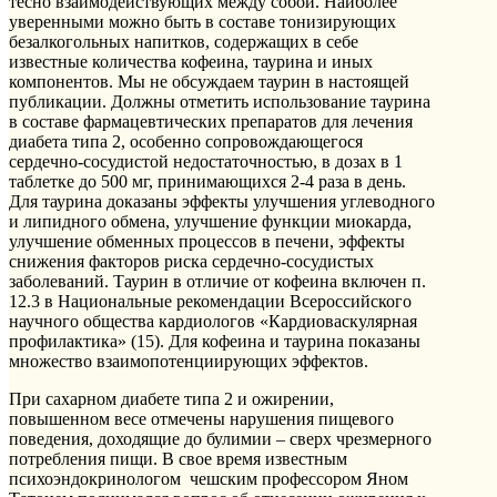
тесно взаимодействующих между собой. Наиболее
уверенными можно быть в составе тонизирующих
безалкогольных напитков, содержащих в себе
известные количества кофеина, таурина и иных
компонентов. Мы не обсуждаем таурин в настоящей
публикации. Должны отметить использование таурина
в составе фармацевтических препаратов для лечения
диабета типа 2, особенно сопровождающегося
сердечно-сосудистой недостаточностью, в дозах в 1
таблетке до 500 мг, принимающихся 2-4 раза в день.
Для таурина доказаны эффекты улучшения углеводного
и липидного обмена, улучшение функции миокарда,
улучшение обменных процессов в печени, эффекты
снижения факторов риска сердечно-сосудистых
заболеваний. Таурин в отличие от кофеина включен п.
12.3 в Национальные рекомендации Всероссийского
научного общества кардиологов «Кардиоваскулярная
профилактика» (15). Для кофеина и таурина показаны
множество взаимопотенциирующих эффектов.
При сахарном диабете типа 2 и ожирении,
повышенном весе отмечены нарушения пищевого
поведения, доходящие до булимии – сверх чрезмерного
потребления пищи. В свое время известным
психоэндокринологом чешским профессором Яном