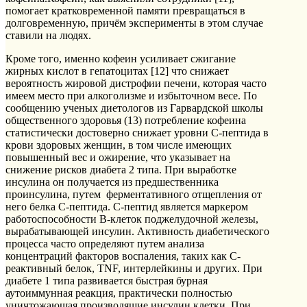
помогает кратковременной памяти превращаться в
долговременную, причём эксперименты в этом случае
ставили на людях.
Кроме того, именно кофеин усиливает сжигание
жирных кислот в гепатоцитах [12] что снижает
вероятность жировой дистрофии печени, которая часто
имеем место при алкоголизме и избыточном весе. По
сообщению ученых диетологов из Гарвардской школы
общественного здоровья (13) потребление кофеина
статистически достоверно снижает уровни С-пептида в
крови здоровых женщин, в том числе имеющих
повышенный вес и ожирение, что указывает на
снижение рисков диабета 2 типа. При выработке
инсулина он получается из предшественника
проинсулина, путем ферментативного отщепления от
него белка С-пептида. С-пептид является маркером
работоспособности В-клеток поджелудочной железы,
вырабатывающей инсулин. Активность диабетического
процесса часто определяют путем анализа
концентраций факторов воспаления, таких как С-
реактивный белок, TNF, интерлейкины и других. При
диабете 1 типа развивается быстрая бурная
аутоиммунная реакция, практически полностью
уничтожающая производящие инсулин клетки. При