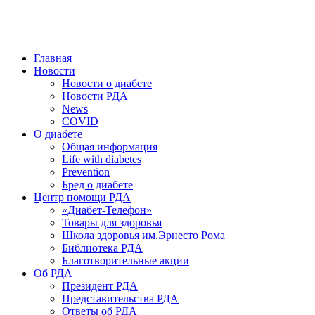
победить. ©: Хорхе Каналес, 1996.
2026 — 2030 в РДА — пятилетка предотвращения «болезней
цивилизации» путем популяризации здорового питания.
Главная
Новости
Новости о диабете
Новости РДА
News
COVID
О диабете
Общая информация
Life with diabetes
Prevention
Бред о диабете
Центр помощи РДА
«Диабет-Телефон»
Товары для здоровья
Школа здоровья им.Эрнесто Рома
Библиотека РДА
Благотворительные акции
Об РДА
Президент РДА
Представительства РДА
Ответы об РДА