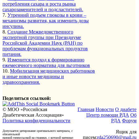
потребления сахара и роста рынка
сахарозаменителей и подсластителей.
7.
Утренний подъем глюкозы в крови –
механизмы развития, как изменить дозы
инсулина.
8.
Создание Межведомственного
экспертной группы при Президиуме
Российской Академии Наук (РАН) по
проблемам функциональных продуктов
питания.
9.
Изменится подход к формированию
ежемесячного норматива для льготников
10.
Мобилизация медицинских работников
и иные новости медицины и
здравоохранения.
Поделиться ссылкой:
© МОО «Российская
Главная
Новости
О диабете
Диабетическая Ассоциация»
Центр помощи РДА
Об
Политика конфиденциальности
РДА
Форум
Допускается цитирование оригинального материала, с
Ящик для
обязательной
писем:
rda250690@mail.ru
прямой гиперссылкой на страницу, с которой материал