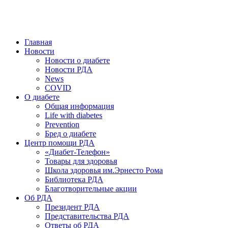
победить. ©: Хорхе Каналес, 1996.
2026 — 2030 в РДА — пятилетка предотвращения «болезней
цивилизации» путем популяризации здорового питания.
Главная
Новости
Новости о диабете
Новости РДА
News
COVID
О диабете
Общая информация
Life with diabetes
Prevention
Бред о диабете
Центр помощи РДА
«Диабет-Телефон»
Товары для здоровья
Школа здоровья им.Эрнесто Рома
Библиотека РДА
Благотворительные акции
Об РДА
Президент РДА
Представительства РДА
Ответы об РДА