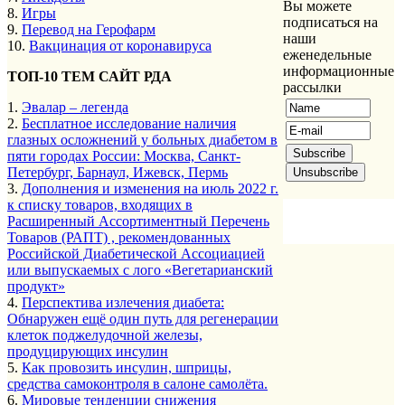
Вы можете
8.
Игры
подписаться на
9.
Перевод на Герофарм
наши
10.
Вакцинация от коронавируса
еженедельные
информационные
ТОП-10 ТЕМ САЙТ РДА
рассылки
1.
Эвалар – легенда
2.
Бесплатное исследование наличия
глазных осложнений у больных диабетом в
пяти городах России: Москва, Санкт-
Петербург, Барнаул, Ижевск, Пермь
3.
Дополнения и изменения на июль 2022 г.
к списку товаров, входящих в
Расширенный Ассортиментный Перечень
Товаров (РАПТ) , рекомендованных
Российской Диабетической Ассоциацией
или выпускаемых с лого «Вегетарианский
продукт»
4.
Перспектива излечения диабета:
Обнаружен ещё один путь для регенерации
клеток поджелудочной железы,
продуцирующих инсулин
5.
Как провозить инсулин, шприцы,
средства самоконтроля в салоне самолёта.
6.
Мировые тенденции снижения