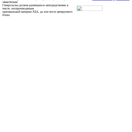
заимствован.
Гиперссылка должна размещаться непосредственно в
тексте, воспроизводящем
оригинальный материал РДА, до или после цитируемого
блока.