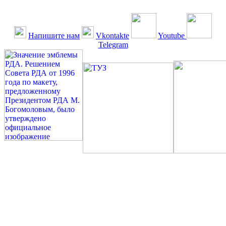
Напишите нам
Vkontakte
Youtube
Telegram
©: Российская Диабетическая Газета и Российская
Диабетическая Ассоциация, 1990 - 2026. Использование,
перепечатка, цитирование, комментирование любых материалов,
текстов возможны ТОЛЬКО ПО ПИСЬМЕННОМУ
РАЗРЕШЕНИЮ РЕДАКЦИИ
Миссия РДА — излечение человека с сахарным диабетом. ©:
Богомолов М.В., 1996.
Сахарный диабет — не образ жизни, а враг, которого нужно