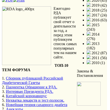
2020 (43)
2019 (42)
Ежегодно
2018 (25)
РДА
2017 (24)
публикует
2016 (63)
свой отчет о
2015
деятельности
(243)
за год, а
2014
перед этим
(276)
публикуем
2013
список самых
(182)
популярных
тем на нашем
2012 (87)
сайте.
2011 (56)
2010 (1)
ТОП-10
ТЕМ ФОРУМА
Законы &
Постановления
1.
Сборник публикаций Российской
Диабетической Газеты
2.
Пациентка Обращение к РДА.
3.
Интервью Президента РДА.
4.
Китайский коронавирус
5.
Нехватка лекарств и тест-полосок.
6.
Новейшая теория сахарного диабета
7.
Анекдоты