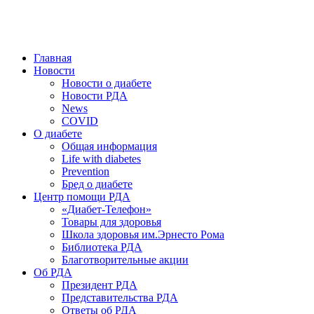
победить. ©: Хорхе Каналес, 1996.
2026 — 2030 в РДА — пятилетка предотвращения «болезней
цивилизации» путем популяризации здорового питания.
Главная
Новости
Новости о диабете
Новости РДА
News
COVID
О диабете
Общая информация
Life with diabetes
Prevention
Бред о диабете
Центр помощи РДА
«Диабет-Телефон»
Товары для здоровья
Школа здоровья им.Эрнесто Рома
Библиотека РДА
Благотворительные акции
Об РДА
Президент РДА
Представительства РДА
Ответы об РДА