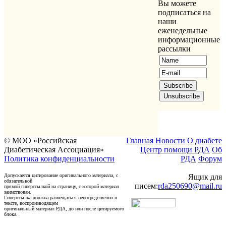
Вы можете
подписаться на
наши
еженедельные
информационные
рассылки
© МОО «Российская
Главная
Новости
О диабете
Диабетическая Ассоциация»
Центр помощи РДА
Об
Политика конфиденциальности
РДА
Форум
Допускается цитирование оригинального материала, с
Ящик для
обязательной
писем:
rda250690@mail.ru
прямой гиперссылкой на страницу, с которой материал
заимствован.
Гиперссылка должна размещаться непосредственно в
тексте, воспроизводящем
оригинальный материал РДА, до или после цитируемого
блока.