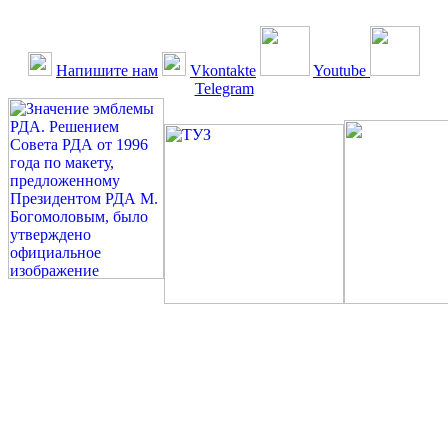
Напишите нам
Vkontakte
Youtube
Telegram
©: Российская Диабетическая Газета и Российская
Диабетическая Ассоциация, 1990 - 2026. Использование,
перепечатка, цитирование, комментирование любых материалов,
текстов возможны ТОЛЬКО ПО ПИСЬМЕННОМУ
РАЗРЕШЕНИЮ РЕДАКЦИИ
Миссия РДА — излечение человека с сахарным диабетом. ©:
Богомолов М.В., 1996.
Сахарный диабет — не образ жизни, а враг, которого нужно