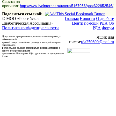
Ссылка на
оригинал:
http://www.liveinternet.ru/users/5167036/post322852546/
Поделиться ссылкой:
© МОО «Российская
Главная
Новости
О диабете
Диабетическая Ассоциация»
Центр помощи РДА
Об
Политика конфиденциальности
РДА
Форум
Допускается цитирование оригинального материала, с
Ящик для
обязательной
писем:
rda250690@mail.ru
прямой гиперссылкой на страницу, с которой материал
заимствован.
Гиперссылка должна размещаться непосредственно в
тексте, воспроизводящем
оригинальный материал РДА, до или после цитируемого
блока.