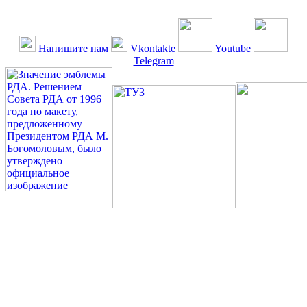
Напишите нам
Vkontakte
Youtube
Telegram
©: Российская Диабетическая Газета и Российская
Диабетическая Ассоциация, 1990 - 2026. Использование,
перепечатка, цитирование, комментирование любых материалов,
текстов возможны ТОЛЬКО ПО ПИСЬМЕННОМУ
РАЗРЕШЕНИЮ РЕДАКЦИИ
Миссия РДА — излечение человека с сахарным диабетом. ©:
Богомолов М.В., 1996.
Сахарный диабет — не образ жизни, а враг, которого нужно