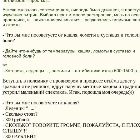
потливость - простыл...
Аптека оказалась совсем рядом, очередь была длинная, я присту
изучению витрин. Выбрал шрот и масло расторопши, мазь на осн
прополиса, и...начал прислушиваться - раздавались типичные во
и ответы:
- Что вы мне посоветуете от кашля, ломоты в суставах и голов
боли?
- Дайте что-нибудь от температуры, кашля, ломоты в суставах и
головной боли?
***
- Кол-рекс, леденцы...., пастилки... антибиотики итого 600-1500 р.
Вступать в полемику с провизором в процессе отъёма денег у
граждан я не решился, вдруг нарушу местные законы и традиции
устроил маленький спектакль. Итак, подошла моя очередь:)))
- Что вы мне посоветуете от кашля?
- Леденцы " ...."
- Сколько стоят?
- 300 рублей.
- СКОЛЬКО? ГОВОРИТЕ ГРОМЧЕ, ПОЖАЛУЙСТА, Я ПЛО
СЛЫШУ!!!
- 300 РУБЛЕЙ!!