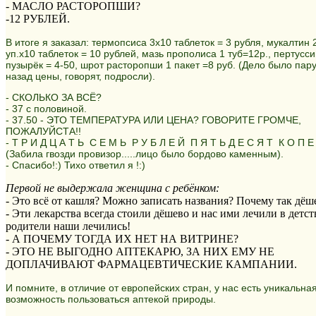
- МАСЛО РАСТОРОПШИ?
-12 РУБЛЕЙ.
В итоге я заказал: термопсиса 3х10 таблеток = 3 рубля, мукалтин 
уп.х10 таблеток = 10 рублей, мазь прополиса 1 туб=12р., пертусси
пузырёк = 4-50, шрот расторопши 1 пакет =8 руб. (Дело было пару
назад цены, говорят, подросли).
- СКОЛЬКО ЗА ВСЁ?
- 37 с половиной.
- 37.50 - ЭТО ТЕМПЕРАТУРА ИЛИ ЦЕНА? ГОВОРИТЕ ГРОМЧЕ,
ПОЖАЛУЙСТА!!
- Т Р И Д Ц А Т Ь С Е М Ь Р У Б Л Е Й П Я Т Ь Д Е С Я Т К О П Е 
(Забила гвозди провизор.....лицо было бордово каменным).
- Спасибо!:) Тихо ответил я !:)
Первой не выдержала женщина с ребёнком:
- Это всё от кашля? Можно записать названия? Почему так дёш
- Эти лекарства всегда стоили дёшево и нас ими лечили в детст
родители наши лечились!
- А ПОЧЕМУ ТОГДА ИХ НЕТ НА ВИТРИНЕ?
- ЭТО НЕ ВЫГОДНО АПТЕКАРЮ, ЗА НИХ ЕМУ НЕ
ДОПЛАЧИВАЮТ ФАРМАЦЕВТИЧЕСКИЕ КАМПАНИИ.
И помните, в отличие от европейских стран, у нас есть уникальна
возможность пользоваться аптекой природы.