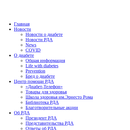
победить. ©: Хорхе Каналес, 1996.
2026 — 2030 в РДА — пятилетка предотвращения «болезней
цивилизации» путем популяризации здорового питания.
Главная
Новости
Новости о диабете
Новости РДА
News
COVID
О диабете
Общая информация
Life with diabetes
Prevention
Бред о диабете
Центр помощи РДА
«Диабет-Телефон»
Товары для здоровья
Школа здоровья им.Эрнесто Рома
Библиотека РДА
Благотворительные акции
Об РДА
Президент РДА
Представительства РДА
Ответы об РДА