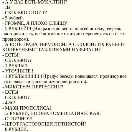
- А У ВАС ЕСТЬ МУКАЛТИН?
- Да.
- СКОЛЬКО СТОИТ?
- 5 рублей.
- ГРОМЧЕ, Я ПЛОХО СЛЫШУ!
- 5 РУБЛЕЙ!!! (Эхо разнесло весть по всей аптеке, очередь
насторожилась, всё внимание с витрин перенеслось на нас с
провизором).
- А ЕСТЬ ТРАВА ТЕРМОПСИСА С СОДОЙ? ИХ РАНЬШЕ
КОПЕЕЧНЫМИ ТАБЛЕТКАМИ НАЗЫВАЛИ?
- ЕСТЬ!!
- СКОЛЬКО??
- 1 РУБЛЬ!!!
- УТОЧНИТЕ !
- 1 РУБЛЬ!!!!!!!!!!!!! (Градус беседы повышался, провизор всё
распалялась и зрители начинали роптать)...
- МИКСТУРА ПЕРТУССИН?
- ЕСТЬ!
- СКОЛЬКО?
- 4-50!
- МАЗИ ПРОПОЛИСА?
-12 РУБЛЕЙ, НО ОНА ГОМЕОПАТИЧЕСКАЯ.
- ОТЛИЧНО!!!
- ШРОТ РАСТОРОПШИ ПЯТНИСТОЙ?
- 8 РУБЛЕЙ.