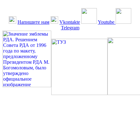
Напишите нам
Vkontakte
Youtube
Telegram
©: Российская Диабетическая Газета и Российская
Диабетическая Ассоциация, 1990 - 2026. Использование,
перепечатка, цитирование, комментирование любых материалов,
текстов возможны ТОЛЬКО ПО ПИСЬМЕННОМУ
РАЗРЕШЕНИЮ РЕДАКЦИИ
Миссия РДА — излечение человека с сахарным диабетом. ©:
Богомолов М.В., 1996.
Сахарный диабет — не образ жизни, а враг, которого нужно