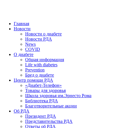
победить. ©: Хорхе Каналес, 1996.
2026 — 2030 в РДА — пятилетка предотвращения «болезней
цивилизации» путем популяризации здорового питания.
Главная
Новости
Новости о диабете
Новости РДА
News
COVID
О диабете
Общая информация
Life with diabetes
Prevention
Бред о диабете
Центр помощи РДА
«Диабет-Телефон»
Товары для здоровья
Школа здоровья им.Эрнесто Рома
Библиотека РДА
Благотворительные акции
Об РДА
Президент РДА
Представительства РДА
Ответы об РДА