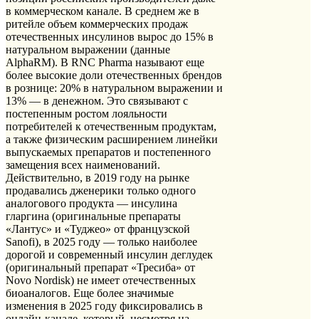
в коммерческом канале. В среднем же в
ритейле объем коммерческих продаж
отечественных инсулинов вырос до 15% в
натуральном выражении (данные
AlphaRM). В RNC Pharma называют еще
более высокие доли отечественных брендов
в рознице: 20% в натуральном выражении и
13% — в денежном. Это связывают с
постепенным ростом лояльности
потребителей к отечественным продуктам,
а также физическим расширением линейки
выпускаемых препаратов и постепенного
замещения всех наименований.
Действительно, в 2019 году на рынке
продавались дженерики только одного
аналогового продукта — инсулина
гларгина (оригинальные препараты
«Лантус» и «Туджео» от французской
Sanofi), в 2025 году — только наиболее
дорогой и современный инсулин деглудек
(оригинальный препарат «Тресиба» от
Novo Nordisk) не имеет отечественных
биоаналогов. Еще более значимые
изменения в 2025 году фиксировались в
онлайн-канале, который, несмотря на