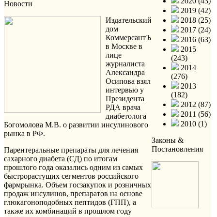
2020 (43)
Новости
2019 (42)
Издательский
2018 (25)
дом
2017 (24)
КоммерсантЪ
2016 (63)
в Москве в
2015
лице
(243)
журналиста
2014
Александра
(276)
Осипова взял
2013
интервью у
(182)
Президента
2012 (87)
РДА врача
2011 (56)
диабетолога
2010 (1)
Богомолова М.В. о развитии инсулинового
рынка в РФ.
Законы &
Постановления
Парентеральные препараты для лечения
сахарного диабета (СД) по итогам
прошлого года оказались одним из самых
быстрорастущих сегментов российского
фармрынка. Объем госзакупок и розничных
продаж инсулинов, препаратов на основе
глюкагоноподобных пептидов (ГПП), а
также их комбинаций в прошлом году