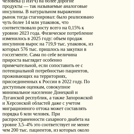
человека (ГИИЧ) на более дорогие
продукты — так называемые аналоговые
инсулины. В натуральном выражении
рынок тогда стагнировал: было реализовано
чуть более 14 млн упаковок, что
соответствовало росту всего на 0,15% к
уровню 2023 года. Физическое потребление
изменилось в 2025 году: объем продаж
инсулинов вырос на 719,9 тыс. упаковок, из
которых 576 тыс. пришлось на закупки в
госсегменте. Сама по себе величина
прироста выглядит особенно
примечательной, если сопоставить ее с
потенциальной потребностью пациентов,
проживающих на территориях,
присоединенных к России в 2022 году. По
доступным оценкам, совокупное
минимальное население Донецкой и
Луганской республик, а также Запорожской
и Херсонской областей даже с учетом
миграционного оттока может составлять
порядка 6 млн человек. При
распространенности сахарного диабета на
уровне 3,5–4% это соответствует не менее
чем 200 тыс. пациентов, из которых около