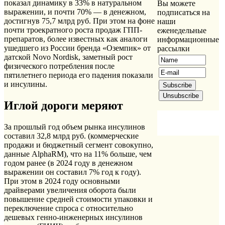
показал динамику в 33% в натуральном
Вы можете
выражении, и почти 70% — в денежном,
подписаться на
достигнув 75,7 млрд руб. При этом на фоне
наши
почти троекратного роста продаж ГПП-
еженедельные
препаратов, более известных как аналоги
информационные
ушедшего из России бренда «Оземпик» от
рассылки
датской Novo Nordisk, заметный рост
физического потребления после
пятилетнего периода его падения показали
и инсулины.
Иглой дороги меряют
За прошлый год объем рынка инсулинов
составил 32,8 млрд руб. (коммерческие
продажи и бюджетный сегмент совокупно,
данные AlphaRM), что на 11% больше, чем
годом ранее (в 2024 году в денежном
выражении он составил 7% год к году).
При этом в 2024 году основными
драйверами увеличения оборота были
повышение средней стоимости упаковки и
переключение спроса с относительно
дешевых генно-инженерных инсулинов