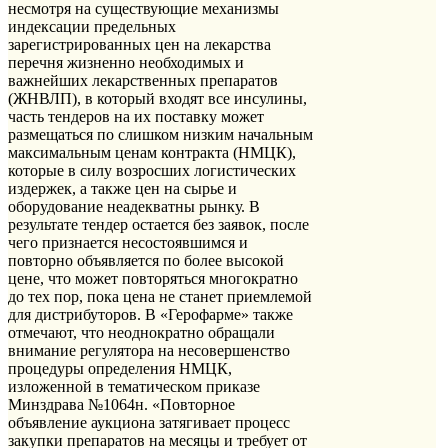
несмотря на существующие механизмы
индексации предельных
зарегистрированных цен на лекарства
перечня жизненно необходимых и
важнейших лекарственных препаратов
(ЖНВЛП), в который входят все инсулины,
часть тендеров на их поставку может
размещаться по слишком низким начальным
максимальным ценам контракта (НМЦК),
которые в силу возросших логистических
издержек, а также цен на сырье и
оборудование неадекватны рынку. В
результате тендер остается без заявок, после
чего признается несостоявшимся и
повторно объявляется по более высокой
цене, что может повторяться многократно
до тех пор, пока цена не станет приемлемой
для дистрибуторов. В «Герофарме» также
отмечают, что неоднократно обращали
внимание регулятора на несовершенство
процедуры определения НМЦК,
изложенной в тематическом приказе
Минздрава №1064н. «Повторное
объявление аукциона затягивает процесс
закупки препаратов на месяцы и требует от