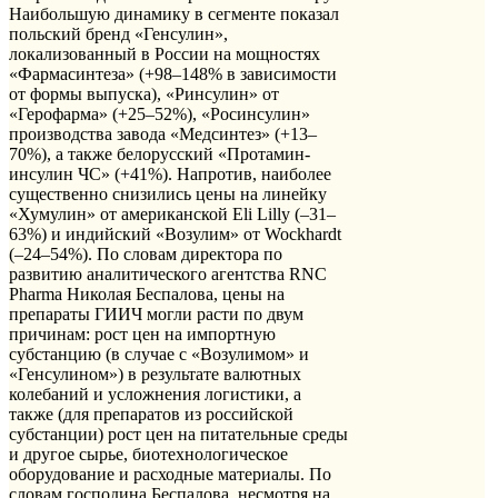
Наибольшую динамику в сегменте показал
польский бренд «Генсулин»,
локализованный в России на мощностях
«Фармасинтеза» (+98–148% в зависимости
от формы выпуска), «Ринсулин» от
«Герофарма» (+25–52%), «Росинсулин»
производства завода «Медсинтез» (+13–
70%), а также белорусский «Протамин-
инсулин ЧС» (+41%). Напротив, наиболее
существенно снизились цены на линейку
«Хумулин» от американской Eli Lilly (–31–
63%) и индийский «Возулим» от Wockhardt
(–24–54%). По словам директора по
развитию аналитического агентства RNC
Pharma Николая Беспалова, цены на
препараты ГИИЧ могли расти по двум
причинам: рост цен на импортную
субстанцию (в случае с «Возулимом» и
«Генсулином») в результате валютных
колебаний и усложнения логистики, а
также (для препаратов из российской
субстанции) рост цен на питательные среды
и другое сырье, биотехнологическое
оборудование и расходные материалы. По
словам господина Беспалова, несмотря на