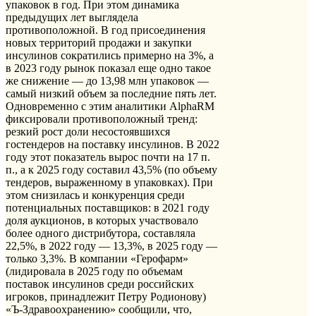
упаковок в год. При этом динамика
предыдущих лет выглядела
противоположной. В год присоединения
новых территорий продажи и закупки
инсулинов сократились примерно на 3%, а
в 2023 году рынок показал еще одно такое
же снижение — до 13,98 млн упаковок —
самый низкий объем за последние пять лет.
Одновременно с этим аналитики AlphaRM
фиксировали противоположный тренд:
резкий рост доли несостоявшихся
гостендеров на поставку инсулинов. В 2022
году этот показатель вырос почти на 17 п.
п., а к 2025 году составил 43,5% (по объему
тендеров, выраженному в упаковках). При
этом снизилась и конкуренция среди
потенциальных поставщиков: в 2021 году
доля аукционов, в которых участвовало
более одного дистрибутора, составляла
22,5%, в 2022 году — 13,3%, в 2025 году —
только 3,3%. В компании «Герофарм»
(лидировала в 2025 году по объемам
поставок инсулинов среди российских
игроков, принадлежит Петру Родионову)
«Ъ-Здравоохранению» сообщили, что,