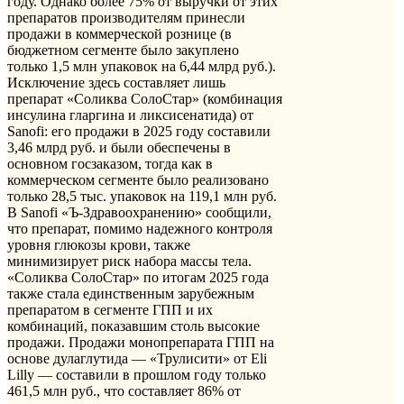
году. Однако более 75% от выручки от этих
препаратов производителям принесли
продажи в коммерческой рознице (в
бюджетном сегменте было закуплено
только 1,5 млн упаковок на 6,44 млрд руб.).
Исключение здесь составляет лишь
препарат «Соликва СолоСтар» (комбинация
инсулина гларгина и ликсисенатида) от
Sanofi: его продажи в 2025 году составили
3,46 млрд руб. и были обеспечены в
основном госзаказом, тогда как в
коммерческом сегменте было реализовано
только 28,5 тыс. упаковок на 119,1 млн руб.
В Sanofi «Ъ-Здравоохранению» сообщили,
что препарат, помимо надежного контроля
уровня глюкозы крови, также
минимизирует риск набора массы тела.
«Соликва СолоСтар» по итогам 2025 года
также стала единственным зарубежным
препаратом в сегменте ГПП и их
комбинаций, показавшим столь высокие
продажи. Продажи монопрепарата ГПП на
основе дулаглутида — «Трулисити» от Eli
Lilly — составили в прошлом году только
461,5 млн руб., что составляет 86% от