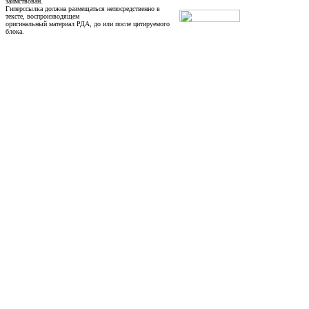
заимствован.
Гиперссылка должна размещаться непосредственно в
тексте, воспроизводящем
оригинальный материал РДА, до или после цитируемого
блока.