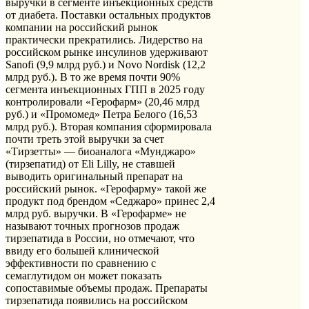
выручки в сегменте инъекционных средств
от диабета. Поставки остальных продуктов
компании на российский рынок
практически прекратились. Лидерство на
российском рынке инсулинов удерживают
Sanofi (9,9 млрд руб.) и Novo Nordisk (12,2
млрд руб.). В то же время почти 90%
сегмента инъекционных ГПП в 2025 году
контролировали «Герофарм» (20,46 млрд
руб.) и «Промомед» Петра Белого (16,53
млрд руб.). Вторая компания сформировала
почти треть этой выручки за счет
«Тирзетты» — биоаналога «Мунджаро»
(тирзепатид) от Eli Lilly, не ставшей
выводить оригинальный препарат на
российский рынок. «Герофарму» такой же
продукт под брендом «Седжаро» принес 2,4
млрд руб. выручки. В «Герофарме» не
называют точных прогнозов продаж
тирзепатида в России, но отмечают, что
ввиду его большей клинической
эффективности по сравнению с
семаглутидом он может показать
сопоставимые объемы продаж. Препараты
тирзепатида появились на российском