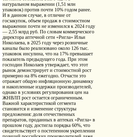
натуральном выражении (1,51 млн
упаковок) против почти 10% годом ранее.
И в данном случае, в отличие от
госзакупок, объем продаж в стоимостном
выражении почти не изменился к 2024 году
— 2,55 млрд руб. По словам коммерческого
директора аптечной сети «Ригла» Ильи
Николаева, в 2025 году через розничные
каналы было реализовано около 126 тыс.
упаковок инсулина, что на 17% превышает
показатель предыдущего года. При этом
господин Николаев утверждает, что этот
рынок демонстрирует и стоимостной рост
примерно на 8% ежегодно. Отчасти это
отражает общую инфляционную динамику
и накопленные издержки производителей,
однако в условиях регулирования цен на
ЖНВЛП рост остается ограниченным.
Важной характеристикой сегмента
становится и изменение структуры
предложения: доля отечественных
препаратов, проданных в аптеках «Ригла» в
прошлом году, достигла порядка 60%, что
свидетельствует о постепенном укреплении
позиций российских производителей даже