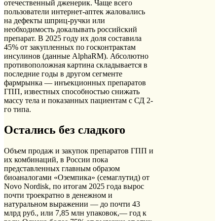
отечественный дженерик. Чаще всего
пользователи интернет-аптек жаловались
на дефекты шприц-ручки или
необходимость докалывать российский
препарат. В 2025 году их доля составила
45% от закупленных по госконтрактам
инсулинов (данные AlphaRM). Абсолютно
противоположная картина складывается в
последние годы в другом сегменте
фармрынка — инъекционных препаратов
ГПП, известных способностью снижать
массу тела и показанных пациентам с СД 2-
го типа.
Остались без сладкого
Объем продаж и закупок препаратов ГПП и
их комбинаций, в России пока
представленных главным образом
биоаналогами «Оземпика» (семаглутид) от
Novo Nordisk, по итогам 2025 года вырос
почти троекратно в денежном и
натуральном выражении — до почти 43
млрд руб., или 7,85 млн упаковок,— год к