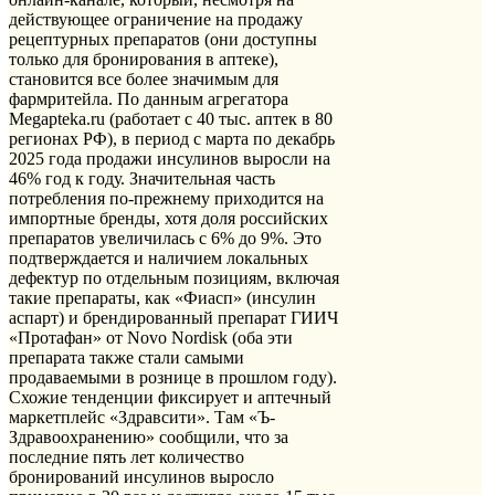
действующее ограничение на продажу
рецептурных препаратов (они доступны
только для бронирования в аптеке),
становится все более значимым для
фармритейла. По данным агрегатора
Megapteka.ru (работает с 40 тыс. аптек в 80
регионах РФ), в период с марта по декабрь
2025 года продажи инсулинов выросли на
46% год к году. Значительная часть
потребления по-прежнему приходится на
импортные бренды, хотя доля российских
препаратов увеличилась с 6% до 9%. Это
подтверждается и наличием локальных
дефектур по отдельным позициям, включая
такие препараты, как «Фиасп» (инсулин
аспарт) и брендированный препарат ГИИЧ
«Протафан» от Novo Nordisk (оба эти
препарата также стали самыми
продаваемыми в рознице в прошлом году).
Схожие тенденции фиксирует и аптечный
маркетплейс «Здравсити». Там «Ъ-
Здравоохранению» сообщили, что за
последние пять лет количество
бронирований инсулинов выросло