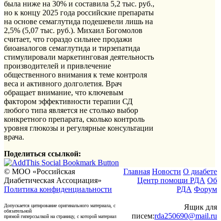
была ниже на 30% и составила 5,2 тыс. руб.,
но к концу 2025 года российские препараты
на основе семаглутида подешевели лишь на
2,5% (5,07 тыс. руб.). Михаил Богомолов
считает, что гораздо сильнее продажи
биоаналогов семаглутида и тирзепатида
стимулировали маркетинговая деятельность
производителей и привлечение
общественного внимания к теме контроля
веса и активного долголетия. Врач
обращает внимание, что ключевым
фактором эффективности терапии СД
любого типа является не столько выбор
конкретного препарата, сколько контроль
уровня глюкозы и регулярные консультации
врача.
Поделиться ссылкой:
© МОО «Российская
Главная
Новости
О диабете
Диабетическая Ассоциация»
Центр помощи РДА
Об
Политика конфиденциальности
РДА
Форум
Допускается цитирование оригинального материала, с
Ящик для
обязательной
писем:
rda250690@mail.ru
прямой гиперссылкой на страницу, с которой материал