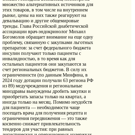
множество альтернативных источников для
этих товаров, в том числе на внутреннем
рынке, цены на них также реагируют на
девальвацию и другие общемировые
тренды. Глава Российской диабетической
ассоциации врач-эндокринолог Михаил
Богомолов обращает внимание на еще одну
проблему, связанную с закупками льготных
препаратов: за счет федерального бюджета
инсулин получают только пациенты с
инвалидностью, в то время как для
остальных пациентов они закупаются за
счет региональных бюджетов. В силу их
ограниченности (по данным Минфина, в
2024 году дотации получали 63 региона РФ
из 89) медучреждения и региональные
минздравы вынуждены дробить закупки и
приобретать запасы только на квартал, а
иногда только на месяц. Помимо неудобств
для пациента — необходимости чаще
посещать врача для получения рецепта и
ограничения передвижения — это также
косвенно снижает привлекательность
тендеров для участия: при равных
логистических и операционных издержках