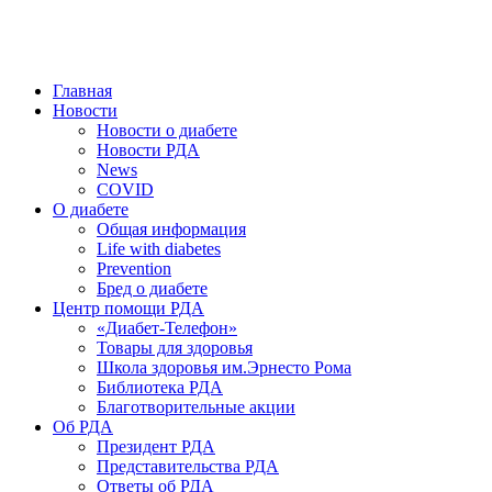
победить. ©: Хорхе Каналес, 1996.
2026 — 2030 в РДА — пятилетка предотвращения «болезней
цивилизации» путем популяризации здорового питания.
Главная
Новости
Новости о диабете
Новости РДА
News
COVID
О диабете
Общая информация
Life with diabetes
Prevention
Бред о диабете
Центр помощи РДА
«Диабет-Телефон»
Товары для здоровья
Школа здоровья им.Эрнесто Рома
Библиотека РДА
Благотворительные акции
Об РДА
Президент РДА
Представительства РДА
Ответы об РДА