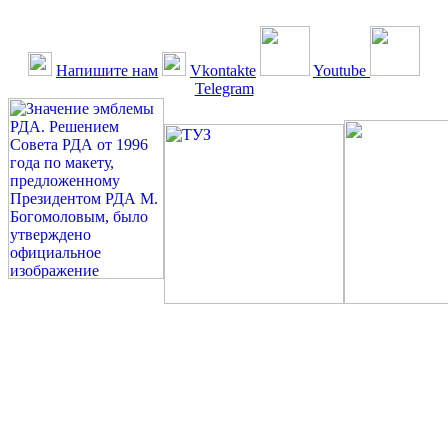
Напишите нам
Vkontakte
Youtube
Telegram
©: Российская Диабетическая Газета и Российская
Диабетическая Ассоциация, 1990 - 2026. Использование,
перепечатка, цитирование, комментирование любых материалов,
текстов возможны ТОЛЬКО ПО ПИСЬМЕННОМУ
РАЗРЕШЕНИЮ РЕДАКЦИИ
Миссия РДА — излечение человека с сахарным диабетом. ©:
Богомолов М.В., 1996.
Сахарный диабет — не образ жизни, а враг, которого нужно