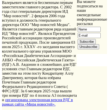
Вы можете
Валерьевич является бессменным первым
подписаться на
заместителем главного редактора. C 2002
наши
года стал генеральным директором ИД
еженедельные
"Мир новостей". 2 февраля 2006 года
информационные
вступил в должность генерального
рассылки
директора ООО "Мир новостей Медиа".
Является главным редактором ряда изданий
ИД "Мир новостей". Являлся Президентом
Российской ассоциации производителей
печатной продукции. После завершения 03
июля 2025 г. ХХХV -го заседания высшего
коллегиального органа управления МОО
«Российская Диабетическая Ассоциация» и
АНБО «Российская Диабетическая Газета»
(РДГ) А.В. Авдонин в сложнейших для РДГ
условиях стал Главным редактором РДГ,
заместив на этом посту Кондратцеву Аллу
Дмитриевну, которая была избрана
Почетным Главным редактором
Федерального Редакционного Совета (
ФРС) РДГ. За 6 месяцев 2025 года вышли
три номера РДГ по 4 полосы А3 полноцвета
и
организована электронная версия РДГ в
рамках сайта «Мира новостей».