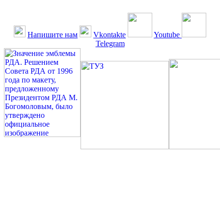
Напишите нам
Vkontakte
Youtube
Telegram
©: Российская Диабетическая Газета и Российская
Диабетическая Ассоциация, 1990 - 2026. Использование,
перепечатка, цитирование, комментирование любых материалов,
текстов возможны ТОЛЬКО ПО ПИСЬМЕННОМУ
РАЗРЕШЕНИЮ РЕДАКЦИИ
Миссия РДА — излечение человека с сахарным диабетом. ©:
Богомолов М.В., 1996.
Сахарный диабет — не образ жизни, а враг, которого нужно