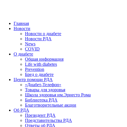
победить. ©: Хорхе Каналес, 1996.
2026 — 2030 в РДА — пятилетка предотвращения «болезней
цивилизации» путем популяризации здорового питания.
Главная
Новости
Новости о диабете
Новости РДА
News
COVID
О диабете
Общая информация
Life with diabetes
Prevention
Бред о диабете
Центр помощи РДА
«Диабет-Телефон»
Товары для здоровья
Школа здоровья им.Эрнесто Рома
Библиотека РДА
Благотворительные акции
Об РДА
Президент РДА
Представительства РДА
Ответы об РДА