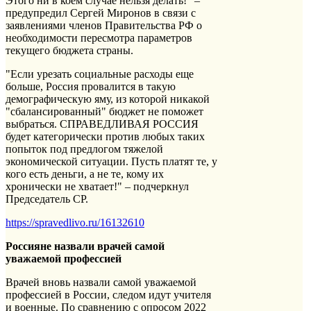
Этого ни в коем случае нельзя делать!" –
предупредил Сергей Миронов в связи с
заявлениями членов Правительства РФ о
необходимости пересмотра параметров
текущего бюджета страны.
"Если урезать социальные расходы еще
больше, Россия провалится в такую
демографическую яму, из которой никакой
"сбалансированный" бюджет не поможет
выбраться. СПРАВЕДЛИВАЯ РОССИЯ
будет категорически против любых таких
попыток под предлогом тяжелой
экономической ситуации. Пусть платят те, у
кого есть деньги, а не те, кому их
хронически не хватает!" – подчеркнул
Председатель СР.
https://spravedlivo.ru/16132610
Россияне назвали врачей самой
уважаемой профессией
Врачей вновь назвали самой уважаемой
профессией в России, следом идут учителя
и военные. По сравнению с опросом 2022