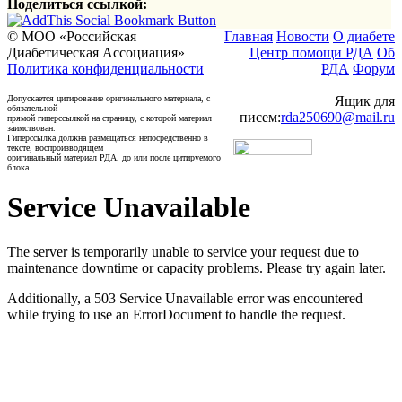
Поделиться ссылкой:
© МОО «Российская
Главная
Новости
О диабете
Диабетическая Ассоциация»
Центр помощи РДА
Об
Политика конфиденциальности
РДА
Форум
Допускается цитирование оригинального материала, с
Ящик для
обязательной
писем:
rda250690@mail.ru
прямой гиперссылкой на страницу, с которой материал
заимствован.
Гиперссылка должна размещаться непосредственно в
тексте, воспроизводящем
оригинальный материал РДА, до или после цитируемого
блока.
Service Unavailable
The server is temporarily unable to service your request due to
maintenance downtime or capacity problems. Please try again later.
Additionally, a 503 Service Unavailable error was encountered
while trying to use an ErrorDocument to handle the request.