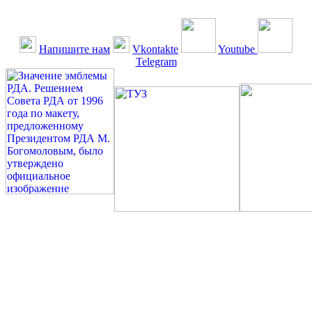
Напишите нам
Vkontakte
Youtube
Telegram
©: Российская Диабетическая Газета и Российская
Диабетическая Ассоциация, 1990 - 2026. Использование,
перепечатка, цитирование, комментирование любых материалов,
текстов возможны ТОЛЬКО ПО ПИСЬМЕННОМУ
РАЗРЕШЕНИЮ РЕДАКЦИИ
Миссия РДА — излечение человека с сахарным диабетом. ©:
Богомолов М.В., 1996.
Сахарный диабет — не образ жизни, а враг, которого нужно