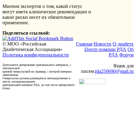
Мнения экспертов о том, какой статус
могут иметь клинические рекомендации и
какие риски несет их обязательное
применение.
Поделиться ссылкой:
© МОО «Российская
Главная
Новости
О диабете
Диабетическая Ассоциация»
Центр помощи РДА
Об
Политика конфиденциальности
РДА
Форум
Допускается цитирование оригинального материала, с
Ящик для
обязательной
писем:
rda250690@mail.ru
прямой гиперссылкой на страницу, с которой материал
заимствован.
Гиперссылка должна размещаться непосредственно в
тексте, воспроизводящем
оригинальный материал РДА, до или после цитируемого
блока.