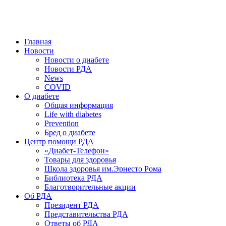
победить. ©: Хорхе Каналес, 1996.
2026 — 2030 в РДА — пятилетка предотвращения «болезней
цивилизации» путем популяризации здорового питания.
Главная
Новости
Новости о диабете
Новости РДА
News
COVID
О диабете
Общая информация
Life with diabetes
Prevention
Бред о диабете
Центр помощи РДА
«Диабет-Телефон»
Товары для здоровья
Школа здоровья им.Эрнесто Рома
Библиотека РДА
Благотворительные акции
Об РДА
Президент РДА
Представительства РДА
Ответы об РДА