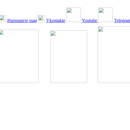
Напишите нам
Vkontakte
Youtube
Telegra
ская Ассоциация, 1990 - 2026. Использование, перепечатка, цитир
ТОЛЬКО ПО ПИСЬМЕННОМУ РАЗРЕШЕНИЮ РЕДАКЦИИ
РДА — излечение человека с сахарным диабетом. ©: Богомолов М.В
бет — не образ жизни, а враг, которого нужно победить. ©: Хорхе К
тилетка предотвращения «болезней цивилизации» путем популяриз