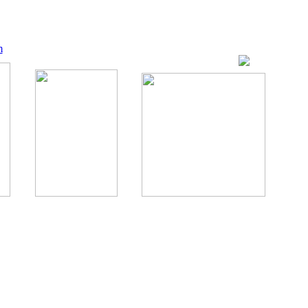
m
ование, комментирование любых материалов, текстов возможны
., 1996.
аналес, 1996.
ации здорового питания.