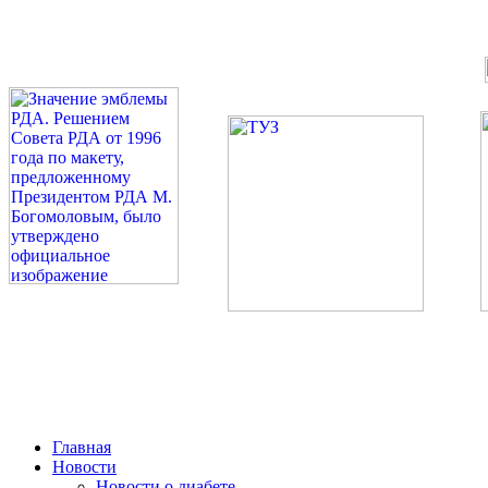
©: Российская Диабетическая Газета и Российская Диабетиче
Миссия 
Сахарный диа
2026 — 2030 в РДА — пя
Главная
Новости
Новости о диабете