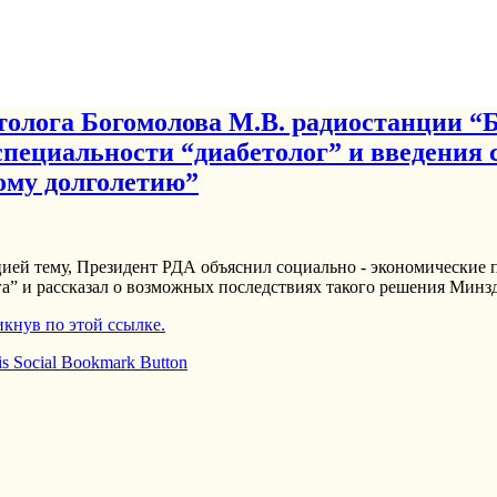
толога Богомолова М.В. радиостанции “
пециальности “диабетолог” и введения 
ому долголетию”
ей тему, Президент РДА объяснил социально - экономические 
га” и рассказал о возможных последствиях такого решения Минз
кнув по этой ссылке.