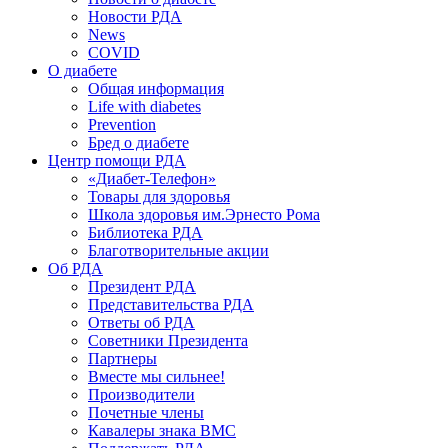
Новости РДА
News
COVID
О диабете
Общая информация
Life with diabetes
Prevention
Бред о диабете
Центр помощи РДА
«Диабет-Телефон»
Товары для здоровья
Школа здоровья им.Эрнесто Рома
Библиотека РДА
Благотворительные акции
Об РДА
Президент РДА
Представительства РДА
Ответы об РДА
Советники Президента
Партнеры
Вместе мы сильнее!
Производители
Почетные члены
Кавалеры знака ВМС